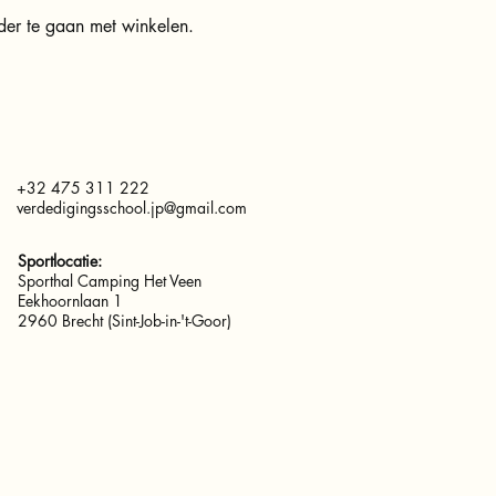
der te gaan met winkelen.
+32 475 311 222
verdedigingsschool.jp@gmail.com
Sportlocatie:
Sporthal Camping Het Veen
Eekhoornlaan 1
2960 Brecht (Sint-Job-in-'t-Goor)