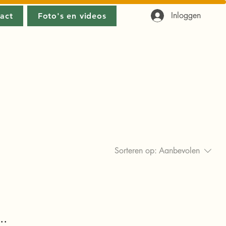
Inloggen
act
Foto's en videos
Sorteren op:
Aanbevolen
..