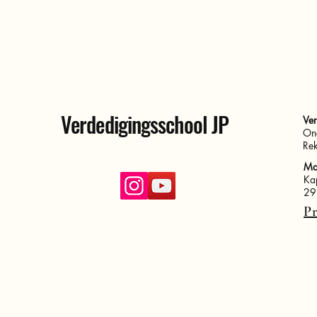
Verdedigingsschool JP
Ve
On
Re
Maa
Ka
29
Pr