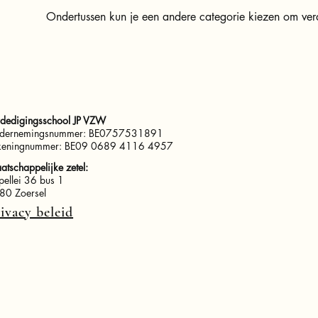
Ondertussen kun je een andere categorie kiezen om ver
rdedigingsschool JP VZW
dernemingsnummer: BE0757531891
keningnummer: BE09 0689 4116 4957
tschappelijke zetel:
pellei 36 bus 1
80 Zoersel
ivacy beleid